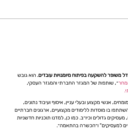
ל משופר להשקעה בפיתוח מיומנויות עובדים
. הוא גובש
מחר
״, שותפות של המגזר החברתי והמגזר העסקי,
חקר היישומי כלל ראיונות עם למעלה מ-100 מומחים, אנשי מקצוע ובעלי עניין, איסוף ועיבוד נתונים,
שתתפו בו מוסדות ללימודים מקצועיים, ארגונים חברתיים
מעסיקים גדולים וכיו״ב. כמו כן, למדנו תוכניות חדשניות
רים למעסיקים" ו״הכשרה בהתאמה״.