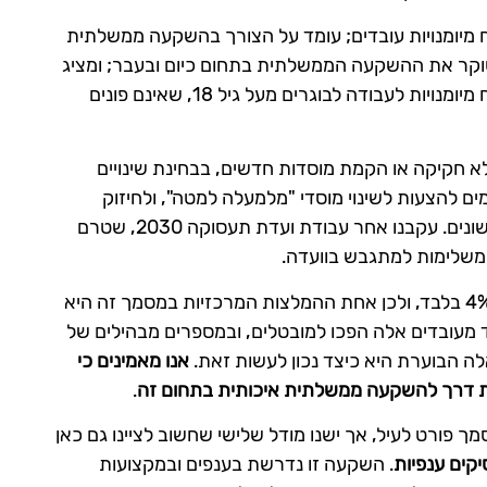
ח מיומנויות עובדים; עומד על הצורך בהשקעה ממשלתית
קר את ההשקעה הממשלתית בתחום כיום ובעבר; ומציג
רעיונות למדיניות תעסוקה חדשה, שתבטיח פיתוח מיומנויות לעבודה לבוגרים מעל גיל 18, שאינם פונים
א חקיקה או הקמת מוסדות חדשים, בבחינת שינויים
ם להצעות לשינוי מוסדי "מלמעלה למטה", ולחיזוק
מערכי ההכוון והליווי התעסוקתי, שהועלו בדוחות שונים. עקבנו אחר עבודת ועדת תעסוקה 2030, שטרם
 משלימות למתגבש בוועדה.
עד למשבר הקורונה עמד שיעור האבטלה על כ-4% בלבד, ולכן אחת ההמלצות המרכזיות במסמך זה היא
ד מעובדים אלה הפכו למובטלים, ובמספרים מבהילים של
ה הבוערת היא כיצד נכון לעשות זאת.
אנו מאמינים כי
צת דרך להשקעה ממשלתית איכותית בתחום זה
.
 פורט לעיל, אך ישנו מודל שלישי שחשוב לציינו גם כאן
קים ענפיות
. השקעה זו נדרשת בענפים ובמקצועות