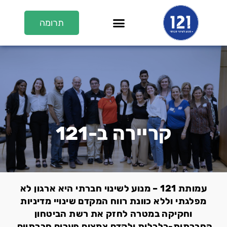
תרומה
En/عر
על 121
121 בתקשורת
ערוץ 121
קריירה ב-121
עמותת 121 – מנוע לשינוי חברתי היא ארגון לא
מפלגתי וללא כוונת רווח המקדם שינויי מדיניות
וחקיקה במטרה לחזק את רשת הביטחון
החברתית-כלכלית ולקדם צמצום פערים חברתיים.