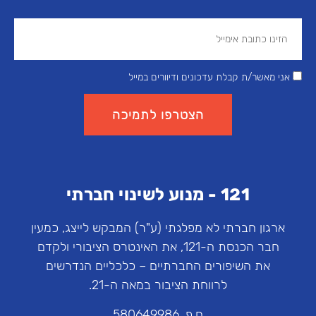
אני מאשר/ת קבלת עדכונים ודיוורים במייל
הצטרפו לתמיכה
121 - מנוע לשינוי חברתי
ארגון חברתי לא מפלגתי (ע"ר) המבקש לייצג, כמעין
חבר הכנסת ה-121, את האינטרס הציבורי ולקדם
את השיפורים החברתיים – כלכליים הנדרשים
לרווחת הציבור במאה ה-21.
ח.פ. 580649986