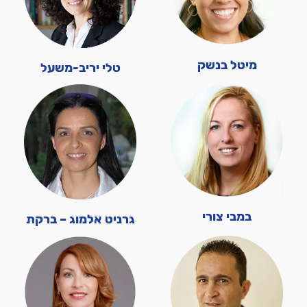
מיטל בנשק
טלי יריב-משעל
במבי צורי
גרניט אלמוג – ברקת