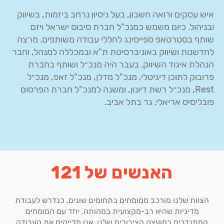
איש עסקים ורואה חשבון, בעל ניסיון נרחב ביזמות, בשיווק
ובניהול. כיום משמש כמנכ"ל חברת סיבוס ישראל ויזם
שותף בסטרטאפ ספייסינג לחללי עבודה משותפים. מרצה
לחדשנות ושיווק באוניברסיטת ת"א ובמכללה למנהל, וחבר
הנהלת איגוד השיווק. בעבר היה מנכ״ל ושותף בחברת
פרובוק לתוכן דיגיטלי, מנכ"ל מדלן, מנכ"ל זאפ, מנכ״ל
Rest, מנכ״ל רשת דיונון, ומשנה למנכ"ל חברת הפרסום
פובליסיס אריאלי. גר בתל אביב.
האנשים של 121
הצוות שלנו מורכב ממומחים בתחומים שונים, כנדרש לעבודת
מדיניות שהיא רב-מקצועית במהותה. יחד עם המומחים
המתנדבים במועצה הציבורית שלנו, אנו מדייקים את העבודה