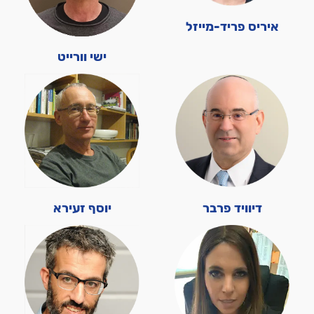
איריס פריד-מייזל
ישי וורייט
דיוויד פרבר
יוסף זעירא