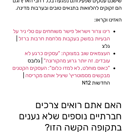
שישנם עסקים שפעילותם נפגעה בכל רחבי הארץ וגם
הם זקוקים להלוואות בתנאים טובים ובערבות מדינה.
האזינו וקראו:
רינו צרור וישראל פישר משוחחים עם טלי ניר על
הבעיות במשק בעקבות מלחמת חרבות ברזל
|
גלצ
העצמאים שוב במצוקה: "עסקים כרגע לא
עובדים. זה יותר גרוע מהקורונה"
| גלובס
"כאוס מוחלט, לא למדו כלום": העסקים הקטנים
מבקשים מסמוטריץ' שיציל אותם מקריסה
|
החדשות N12
האם אתם רואים צרכים
חברתיים נוספים שלא נענים
בתקופה הקשה הזו?