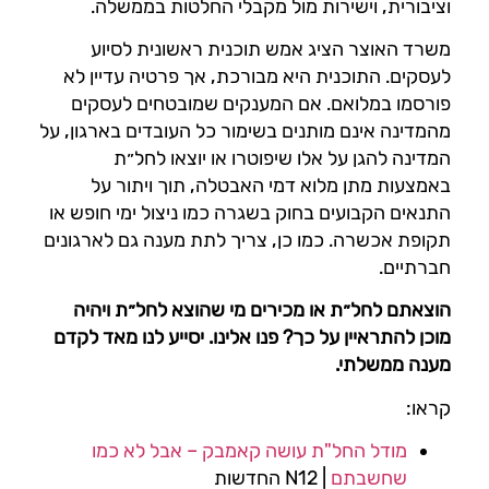
וציבורית, וישירות מול מקבלי החלטות בממשלה.
משרד האוצר הציג אמש תוכנית ראשונית לסיוע
לעסקים. התוכנית היא מבורכת, אך פרטיה עדיין לא
פורסמו במלואם. אם המענקים שמובטחים לעסקים
מהמדינה אינם מותנים בשימור כל העובדים בארגון, על
המדינה להגן על אלו שיפוטרו או יוצאו לחל״ת
באמצעות מתן מלוא דמי האבטלה, תוך ויתור על
התנאים הקבועים בחוק בשגרה כמו ניצול ימי חופש או
תקופת אכשרה. כמו כן, צריך לתת מענה גם לארגונים
חברתיים.
הוצאתם לחל״ת או מכירים מי שהוצא לחל״ת ויהיה
מוכן להתראיין על כך? פנו אלינו. יסייע לנו מאד לקדם
מענה ממשלתי.
קראו:
מודל החל"ת עושה קאמבק – אבל לא כמו
שחשבתם
| N12 החדשות