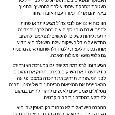
תעסוקה ונושאים בעול רגשי וכלכלי כבד – ללא
מעטפת מספקת שתסייע להם להמשיך ולתמוך
ביקיריהם או להתמודד עם האובדן שחוו.
הוויכוח איננו אם לנכי צה"ל מגיע יותר או פחות.
להפך. ועדת מור יוסף היא הוכחה לכך שהמדינה
יודעת לזהות כשלים, להקשיב לנפגעים ולחשוב
מחדש על מודל השיקום שלה. השאלה היא מדוע
אותה נכונות לעצור, ללמוד ולהשתנות אינה מופנית
גם כלפי נפגעי פעולות האיבה.
הגיע הזמן לרפורמה מקיפה גם במערכת האזרחית:
כזו שתעמיד את השיקום במרכז, תחזק את המענים
לבני המשפחה, תרחיב את ההכרה במצבי פגיעה
המאפיינים את המציאות הביטחונית של ימינו, ותבנה
מסלולים שמסייעים לאנשים לחזור לחיים במקום
להיתקע במסדרונות הבירוקרטיה.
החברה הישראלית לא נבחנת רק באופן שבו היא
מגיבה ביום הפיגוע או בשדה הקרב. היא נבחנת גם