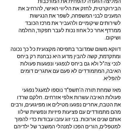
המליצה הוועדה להפחית את המורכבות
הבירוקרטית, לחזק את הליווי האישי, להרחיב את
המענים לבני המשפחה, לשפר את הנגישות
לשירותים שיקומיים ולהעביר את מרכז הכובד
ממרדף אחר כל אחוז נכות לעבר תפקוד, החלמה
ושיקום.
דווקא משום שמדובר בתפיסה מקצועית כל כך נכונה
ומתקדמת, קשה להבין מדוע היא נבחנת רק ביחס
לנכי צה"ל ולא גם ביחס לנפגעי ונפגעות פעולות
האיבה, המתמודדים לא פעם עם אתגרים דומים
להפליא.
מאז שמחת תורה ה'תשפ"ד נוספו למעגל נפגעי
פעולות האיבה עשרות אלפי אזרחים. חלקם שרדו
את הטבח, אחרים נפגעו מטילים או מפיגועים, ורבים
מהם מתמודדים עם פציעות פיזיות ונפשיות שילוו
אותם שנים ארוכות. בני זוג עזבו עבודות כדי להפוך
למטפלים, הורים הפכו למנהלי המשבר של ילדיהם