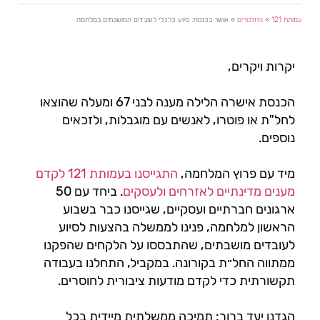
עמותת 121
»
ניוזלטרים
»
אושר בכנסת: סיוע כלכלי לעובדים המושבתים במלחמה
יקרות ויקרים,
הכנסת אישרה הלילה מענה לבני 67 ומעלה שהוצאו
לחל"ת או פוטרו, לאנשים עם מוגבלות, ולזכאים
נוספים.
מיד עם פרוץ המלחמה,
התגייסנו בעמותת 121 לקדם
מענים מדינתיים לאזרחים ולעסקים
. ביחד עם 50
ארגונים חברתיים ועסקיים, שגייסנו כבר בשבוע
הראשון למלחמה, פנינו לממשלה בהצעות לסיוע
לעובדים מושבתים, שהתבססו על הלקחים שהפקנו
ממתווה החל״ת בקורונה. במקביל, התחלנו בעבודה
תקשורתית כדי לקדם מודעות ציבורית לחוסרים.
הגדנו יעד ברור: תמיכה ממשלתית מיידית בכל