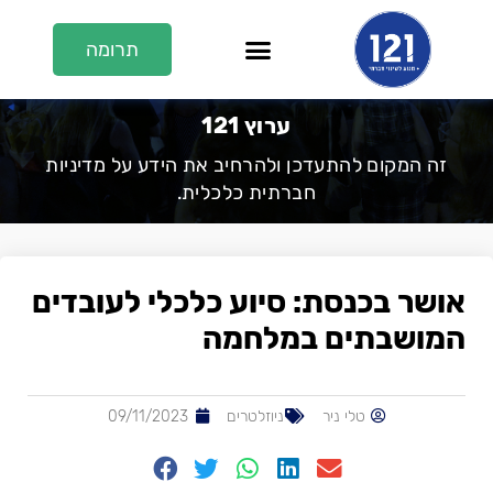
תרומה
En/عر
על 121
121 בתקשורת
ערוץ 121
ערוץ 121
זה המקום להתעדכן ולהרחיב את הידע על מדיניות
חברתית כלכלית.
אושר בכנסת: סיוע כלכלי לעובדים
המושבתים במלחמה
טלי ניר
ניוזלטרים
09/11/2023