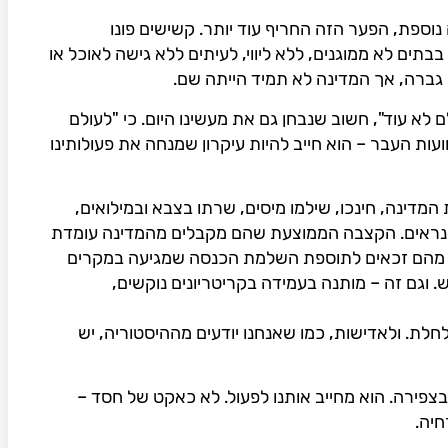
וספת, הפער הזה החריף עוד יותר. קשישים פונו
בתים לא ממוגנים, ללא ליווי, לעיתים ללא גישה לאוכל או
גברה, אך המדינה לא תמיד הייתה שם.
 לא עוד", חשוב שנבחן גם את מעשינו היום. כי "לעולם
ועות העבר – הוא חייב להיות עיקרון שמנחה את פעולותינו
המדינה, חינכו, שילמו מיסים, שרתו בצבא ובמילואים,
י נראים. הקצבה הממוצעת שהם מקבלים מהמדינה עומדת
חלק קטן מהם זכאים לתוספת השלמת הכנסה שמגיעה במקרים
4,100 שקלים בחודש. וגם זה – מותנה בעמידה בקריטריונים נוקשים,
חלת. ולאדישות, כמו שאנחנו יודעים מההיסטוריה, יש
 בצפירה. הוא מחייב אותנו לפעול. לא כאקט של חסד –
חיה.