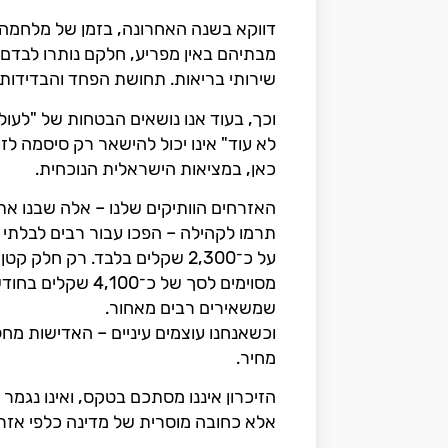
דווקא בשנה האחרונה, בזמן של מלחמה נ
מבתיהם באין מפריע, חלקם נותרו לבדם ב
שירותי בריאות. תחושת הפחד והבדידות 
וכך, בעוד אנו נושאים הבטחות של "לעולם
לא עוד" אינו יכול להישאר רק סיסמה לזו
כאן, במציאות הישראלית הנוכחית.
האזרחים הוותיקים שלנו – אלה שבנו את 
תרמו לקהילה – הפכו עבור רבים לבלת
על כ־2,300 שקלים בלבד. רק 
מסוימים לסך של כ־
שמשאירים רבים מאחור.
וכשאנחנו עוצמים עיניים – האדישות מחל
מחיר.
הזיכרון איננו מסתכם בטקס, ואינו נגמר
אלא כחובה מוסרית של מדינה כלפי אזר