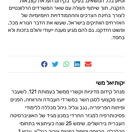
וסיוע בכל הנושאים. בעיקר בקידום העלאת קצבאות
הזקנה, תוך שיתוף פעולה עם שאר המשרדים הרלוונטיים
לצורך בחינת הצרכים וההתמודדויות היומיומיות של
האזרחים הוותיקים בישראל, שעשו את הדבר הנורא מכל,
ופשוט הזדקנו. גם להם מגיע מענה ייעודי והולם בזכות ולא
בחסד.
יקותיאל משי
מנהל קידום מדיניות וקשרי ממשל בעמותת 121. לשעבר
יועץ מקצועי לסגן השר במשרדי העבודה והרווחה, הפנים
ופיתוח הפריפריה, נגב וגליל. ניהל מכללה ללימודי
פסיכותרפיה למגזר החרדי במכון מגיד של האוניברסיטה
העברית בירושלים. שימש 25 שנה כעיתונאי בתחומי
הכלכלה, הרווחה וטיפול בפניות ציבור בגל"צ, ערוץ 1