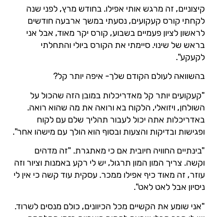
קיצוניים, זה מרגש אותי אפילו. בחודש מרץ, לפני שנה
לקחתי קורס קעקועים, נסעתי במשך ארבעה חודשים
לראשון לציון פעמיים בשבוע, קורס יקר מאוד, אבל אני
בראש של שינוי. סיימתי את הקורס ביולי והתחלתי
לקעקע".
בהשוואה לעולם הקודם שלך- איפה יותר קל?
"קעקועים יותר קל מאדריכלות במובן הזה שהכול על
השולחן, ויזואלי, הלקוח בא ורואה את מה שהוא רואה.
באדריכלות אתה יכול לעבור תהליך שלם עם לקוח
ופגישות ובדיקות והצעות ובסוף הוא הולך עם מישהו אחר".
"בינתיים החוויה חיובית אם כי מאתגרת. "זה מדהים
וקשה. צריך המון המון תרגול, יש לי רקע באמנות וציור וזה
עוזר, זה מאוד כיף אפילו ממכר. עסקית עוד קשה כי אין לי
ניסיון אבל לאט לאט".
"אני שומע את הקשיים מכל הכיוונים, כולם מנסים לשרוד.