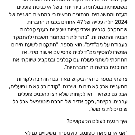
משמעותית במלחמה, בין היתר בשל אי כניסת פועלים
מעזה ומהשטחים. הנתונים מראים כי במחצית השנייה של
2024 חלה עלייה של 47 אחוזים בכמות החברות
שהתקבלו לגביהן אינדיקציות שליליות בענף קבלנות
הבניה והתשתיות. "בתחילת המלחמה חשבתי להתמקד
בעבודה על ממ"דים", הוא מספר. "התקנות לשעת חירום
אפשרו להוסיף ממ"ד לבית פרטי עם אישור מידי, אז
התחלתי לשתף פעולה עם קבלנים ובמקביל שיווקתי את
התוכנית ברשתות החברתיות".
צרפתי מספר כי היה ביקוש מאוד גבוה והרבה לקוחות
התעניינו אבל לא היה מי שיבנה. "קודם כל לא היו פועלים,
אבל גם כשהיו – היו לקוחות שלא רצו להכניס פועלים
ערבים. בקיצור, פקק אדיר של הרבה פוטנציאל אבל בלי
שום יכולת מימוש".
איך הגעת לעולם הקעקועים?
"אני אדם מאוד ספונטני לא מפחד משינויים גם לא