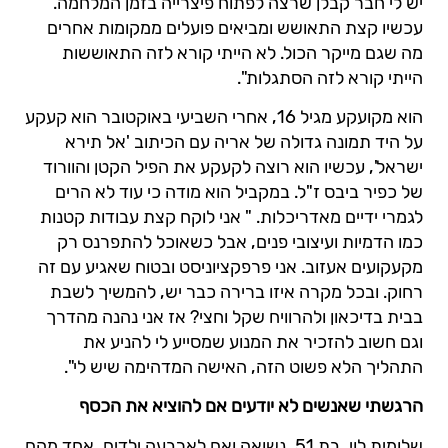
יש לי חבר קבלן שרצה לפתוח פיצרייה בזמן המלחמה.
עכשיו קצת התאושש ומביאים פועלים ממקומות אחרים
מה שגם מייקר הכול. לא הייתי קורא לזה התאוששות
הייתי קורא לזה הסתגלות".
הוא מקועקע מגיל 16, אחרי השביעי באוקטובר הוא קעקע
על היד תמונה גדולה של אריה עם הכיתוב 'אל תירא
ישראל', עכשיו הוא רוצה לקעקע את הפיל הקטן והוורוד
של כפיר ביבס ז"ל. במקביל הוא מודה כי עוד לא הרים
לגמרי ידיים מאדריכלות. " אני לוקח קצת עבודות קטנות
כמו הדמיות ועיצובי פנים, אבל כשאוכל להתפרנס רק
מקעקועים אעזוב. אני פרפקציוניסט ובטוח שאגיע עם זה
רחוק. ובכל מקרה איזו ברירה כבר יש, להמשיך לשבת
בבית בדיכאון ולהרוויח שקל וחצי? אז אני נהנה מהדרך
וגם חשוב להזכיר את המנוע שמסייע לי להניע את
התהליך הלא פשוט הזה, האישה המדהימה שיש לי".
הרגשתי שאנשים לא יודעים אם להוציא את הכסף
שלומית לוי ,בת 51, נשואה ואם לארבעה ילדים, אחד מהם