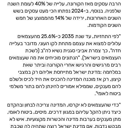
הרבה עסקים מאז הקורונה, עלייה של 40% לעומת השנה
שלפניה. בנוסף, ב-2024 נפתחו הכי מעט עסקים בשש
השנים האחרונות, ירידה של 14% מהממוצע של חמש
השנים הקודמות.
"לפי התחזיות, עד שנת 2035 כ-25.6% מהעצמאים
עלולים למצוא את עצמם מתחת לקו העוני. מדובר בעלייה
חדה", כך צמרת אביבי סגנית נשיא לה"ב (לשכת
העצמאים בישראל). "הנתונים מוכיחים את מה שעצמאים
רבים מרגישים והרגישו אחרי הקורונה וביתר שאת
במלחמה :מדינת ישראל מתייחסת אליהם רק במצבי
קיצון, רק אז מוכנה המדינה להכניס את היד לכיס ולשלם
להם מענקים, שממילא אמורים להינתן להם בתור משלמי
ביטוח לאומי".
"כדי שהעצמאים לא יקרסו, המדינה צריכה לבחון ובהקדם
כיצד ניתן להקל עליהם במגוון דרכים. מיסים, ביטוח לאומי,
מתן מענקים בערבות מדינה והכשרות מקצועיות. איש לא
מבקש נדבות. אם מדינת ישראל רוצה שתהיה לה שכבת