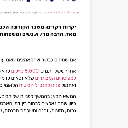
עמותת 121
»
ניוזלטרים
»
״בחג הזה זקוקים לכם כדי לסייע לנפגעים נ
מאד, הרבה מדי, א.נשים ומשפחות
אנו שמחים לבשר שהמאמצים שאנו עוש
אחרי ששלחתם כ-
8,500 מיילים
לראש 
למפוטרים המבוגרים
שלא זכאים לדמי 
ואתמול
פנינו למנכ״ל הביטוח
הלאומי כד
הנושא הבא: בהמשך לפניות של רבים, 
כיוון שהם נאלצים לבחור בין דמי האב
נכות, מזונות, זקנה והשלמת הכנסה,