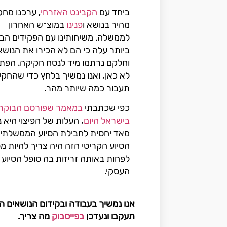
ביחד עם
הקבינט האזרחי
, ערכנו מחק
מהיר בנושא ו
פנינו
במוצ״ש האחרון
לממשלה. משיחותינו עם הפקידים הבכ
ביותר עלה כי הם לא הכירו את הנושא
וחלקם נרתמו מיד לנסח חקיקה. הפתר
לא כאן, ואנו נמשיך בלחץ כדי שהחק
תעבור כמה שיותר מהר.
כפי שכתבתי
במאמר שפורסם הבוקר
בישראל היום
, העלות של הפיצוי היא 
מאד יחסית לחבילת הסיוע הממשלתית
הסיוע הקריטי הזה היה צריך להיות מ
לפחות באותה זריזות בה טופל הסיוע 
העסקי.
אנו נמשיך בעבודה ובקידום הנושאים
הא
תעקבו ונעדכן
בפייסבוק
מה צריך.